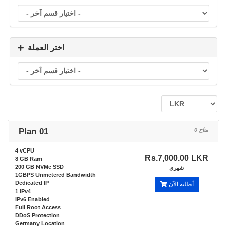
اختر العملة
Plan 01
0 متاح
4 vCPU
Rs.7,000.00 LKR
8 GB Ram
200 GB NVMe SSD
شهري
1GBPS Unmetered Bandwidth
Dedicated IP
أطلبه الآن
1 IPv4
IPv6 Enabled
Full Root Access
DDoS Protection
Germany Location