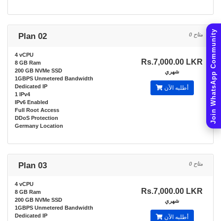
Join WhatsApp Community
Plan 02
0 متاح
4 vCPU
Rs.7,000.00 LKR
8 GB Ram
200 GB NVMe SSD
شهري
1GBPS Unmetered Bandwidth
Dedicated IP
أطلبه الآن
1 IPv4
IPv6 Enabled
Full Root Access
DDoS Protection
Germany Location
Plan 03
0 متاح
4 vCPU
Rs.7,000.00 LKR
8 GB Ram
200 GB NVMe SSD
شهري
1GBPS Unmetered Bandwidth
Dedicated IP
أطلبه الآن