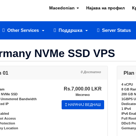
Macedonian
Најава на профил
К
Other Services
Поддршка
Server Status
rmany NVMe SSD VPS
n 01
0 Достапно
Plan
4 vCPU
Rs.7,000.00 LKR
Ram
8 GB Ra
 NVMe SSD
200 GB 
Месечно
Unmetered Bandwidth
1GBPS U
ed IP
Dedicate
НАРАЧАЈ ВЕДНАШ
1 IPv4
nabled
IPv6 Ena
oot Access
Full Roo
rotection
DDoS Pro
y Location
Germany