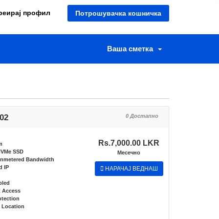
реирај профил
Потрошувачка кошничка
Ваша сметка
 02
0 Достапно
Rs.7,000.00 LKR
m
NVMe SSD
Месечно
nmetered Bandwidth
d IP
НАРАЧАЈ ВЕДНАШ
bled
t Access
tection
 Location