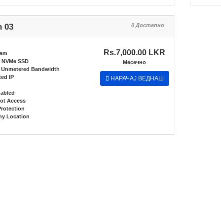
n 03
0 Достапно
Rs.7,000.00 LKR
Ram
 NVMe SSD
Месечно
Unmetered Bandwidth
ed IP
НАРАЧАЈ ВЕДНАШ
nabled
oot Access
rotection
y Location