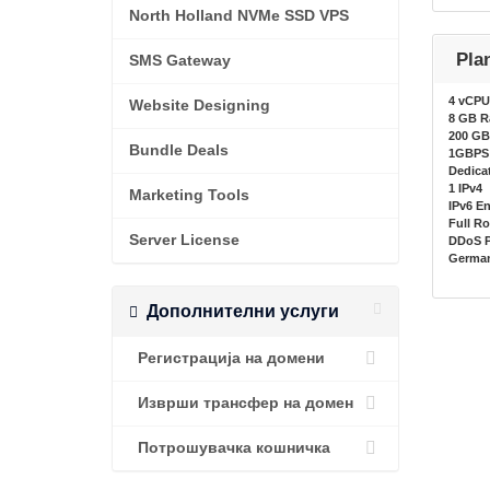
North Holland NVMe SSD VPS
Pla
SMS Gateway
4 vCPU
Website Designing
8 GB 
200 GB
Bundle Deals
1GBPS 
Dedicat
1 IPv4
Marketing Tools
IPv6 E
Full R
Server License
DDoS P
German
Дополнителни услуги
Регистрација на домени
Изврши трансфер на домен
Потрошувачка кошничка