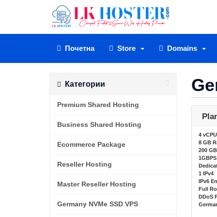
Почетна
Store
Domains
Ge
Категории
Premium Shared Hosting
Pla
Business Shared Hosting
4 vCPU
8 GB 
Ecommerce Package
200 GB
1GBPS 
Reseller Hosting
Dedicat
1 IPv4
IPv6 E
Master Reseller Hosting
Full R
DDoS P
Germany NVMe SSD VPS
German