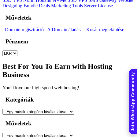
SSD VPS
North Holland NVMe SSD VPS
SMS Gateway
Website
Designing
Bundle Deals
Marketing Tools
Server License
Műveletek
Domain regisztráció
A Domain átadása
Kosár megtekintése
Pénznem
Best For You To Earn with Hosting
Business
Join WhatsApp Community
You'll love our high speed web hosting!
Kategóriák
Műveletek