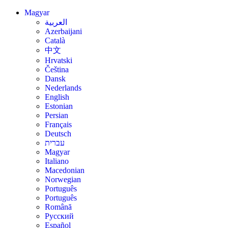
Magyar
العربية
Azerbaijani
Català
中文
Hrvatski
Čeština
Dansk
Nederlands
English
Estonian
Persian
Français
Deutsch
עברית
Magyar
Italiano
Macedonian
Norwegian
Português
Português
Română
Русский
Español