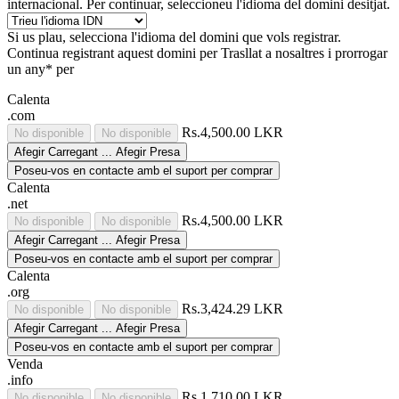
internacional. Per continuar, seleccioneu l'idioma del domini desitjat.
Si us plau, selecciona l'idioma del domini que vols registrar.
Continua registrant aquest domini per
Trasllat a nosaltres i prorrogar
un any* per
Calenta
.com
Rs.4,500.00 LKR
No disponible
No disponible
Afegir
Carregant ...
Afegir
Presa
Poseu-vos en contacte amb el suport per comprar
Calenta
.net
Rs.4,500.00 LKR
No disponible
No disponible
Afegir
Carregant ...
Afegir
Presa
Poseu-vos en contacte amb el suport per comprar
Calenta
.org
Rs.3,424.29 LKR
No disponible
No disponible
Afegir
Carregant ...
Afegir
Presa
Poseu-vos en contacte amb el suport per comprar
Venda
.info
Rs.1,710.00 LKR
No disponible
No disponible