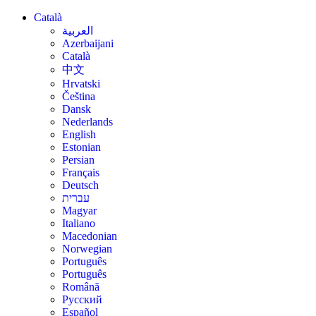
Català
العربية
Azerbaijani
Català
中文
Hrvatski
Čeština
Dansk
Nederlands
English
Estonian
Persian
Français
Deutsch
עברית
Magyar
Italiano
Macedonian
Norwegian
Português
Português
Română
Русский
Español