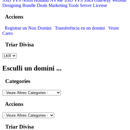
SSD VPS
North Holland NVMe SSD VPS
SMS Gateway
Website
Designing
Bundle Deals
Marketing Tools
Server License
Accions
Registrar un Nou Domini
Transferència en un domini
Veure
Carro
Triar Divisa
Esculli un domini ...
Categories
Accions
Triar Divisa