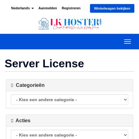
Nederlands
Aanmelden
Registreren
Winkelwagen bekijken
Navig
in-/u
Server License
Categorieën
Acties