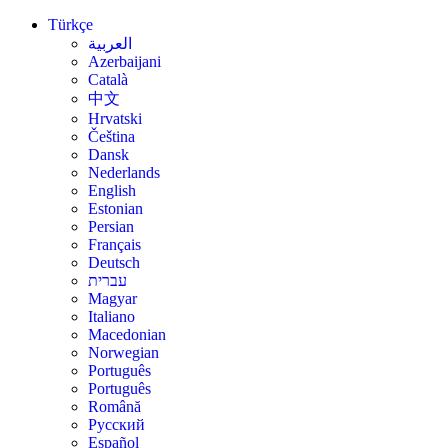
Türkçe
العربية
Azerbaijani
Català
中文
Hrvatski
Čeština
Dansk
Nederlands
English
Estonian
Persian
Français
Deutsch
עברית
Magyar
Italiano
Macedonian
Norwegian
Português
Português
Română
Русский
Español