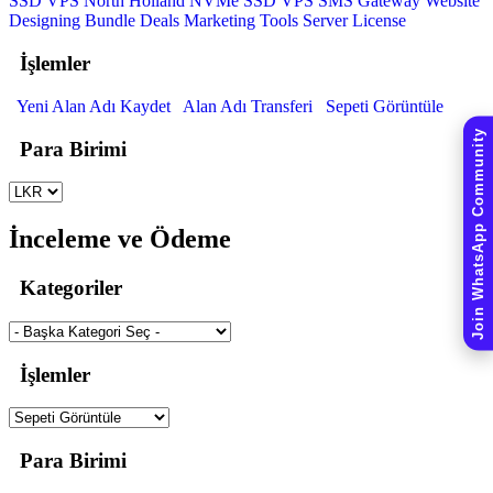
SSD VPS
North Holland NVMe SSD VPS
SMS Gateway
Website
Designing
Bundle Deals
Marketing Tools
Server License
İşlemler
Yeni Alan Adı Kaydet
Alan Adı Transferi
Sepeti Görüntüle
Join WhatsApp Community
Para Birimi
İnceleme ve Ödeme
Kategoriler
İşlemler
Para Birimi