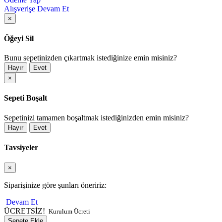
Alışverişe Devam Et
×
Öğeyi Sil
Bunu sepetinizden çıkartmak istediğinize emin misiniz?
Hayır
Evet
×
Sepeti Boşalt
Sepetinizi tamamen boşaltmak istediğinizden emin misiniz?
Hayır
Evet
Tavsiyeler
×
Siparişinize göre şunları öneririz:
Devam Et
ÜCRETSİZ!
Kurulum Ücreti
Sepete Ekle