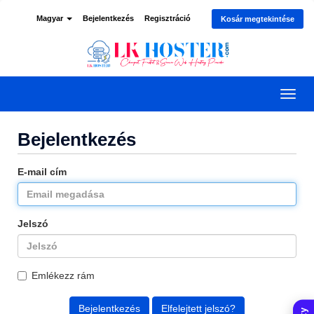
Magyar
Bejelentkezés
Regisztráció
Kosár megtekintése
Váltá
a
navig
Bejelentkezés
E-mail cím
Jelszó
Emlékezz rám
Elfelejtett jelszó?