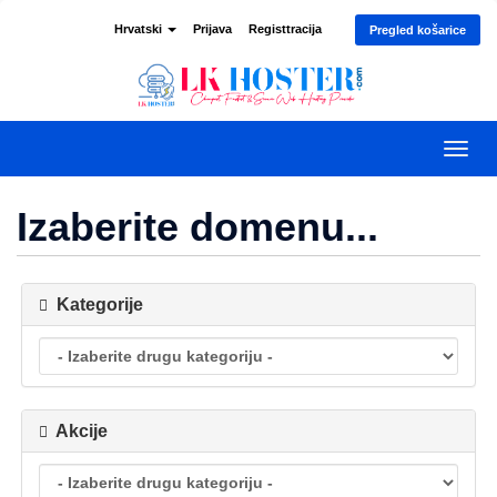
Hrvatski
Prijava
Registtracija
Pregled košarice
Preba
navig
Izaberite domenu...
Kategorije
Akcije