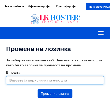
Macedonian
Најава на профил
Креирај профил
Потрошувачка 
Вклу
ја
нави
Промена на лозинка
Ја заборавивте лозинката? Внесете ја вашата е-пошта
како би го започнале процесот на промена.
Е-пошта
Промени лозинка